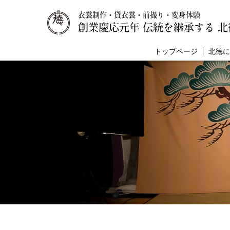
衣裳制作・貸衣裳・前撮り・変身体験
創業慶応元年 伝統を継承する 北
トップページ
北徳に