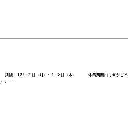
 期間：12月29日（月）～1月8日（木） 休業期間内に何かご不
けます……
ト