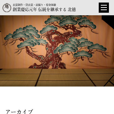
衣裳制作・貸衣裳・前撮り・変身体験
創業慶応元年 伝統を継承する 北徳
アーカイブ