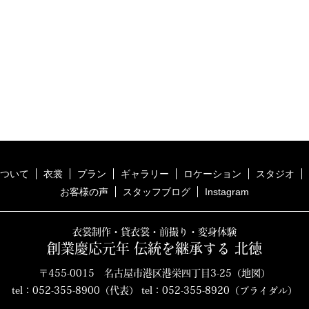
ついて
衣裳
プラン
ギャラリー
ロケーション
スタジオ
お客様の声
スタッフブログ
Instagram
衣裳制作・貸衣裳・前撮り・変身体験
創業慶応元年 伝統を継承する 北徳
〒455-0015 名古屋市港区港栄四丁目3-25（
地図
）
tel：
052-355-8900
（代表）
tel：
052-355-8920
（ブライダル）