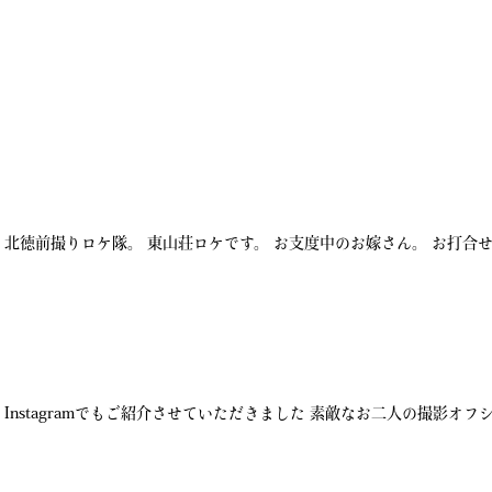
北徳前撮りロケ隊。 東山荘ロケです。 お支度中のお嫁さん。 お打合
nstagramでもご紹介させていただきました 素敵なお二人の撮影オフ