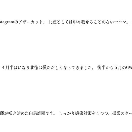
tagramのアザーカット。 北徳としては中々載せることのない一コマ。
４月半ばになり北徳は慌ただしくなってきました。 後半から５月のG
藤が咲き始めた白鳥庭園です。 しっかり感染対策をしつつ、撮影スタ