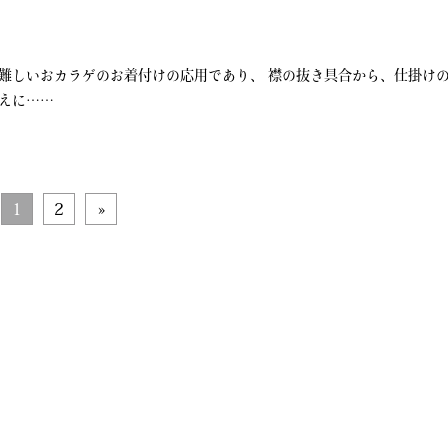
難しいおカラゲのお着付けの応用であり、 襟の抜き具合から、仕掛け
えに……
1
2
»