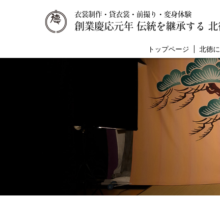
衣裳制作・貸衣裳・前撮り・変身体験
創業慶応元年 伝統を継承する 北
トップページ
北徳に