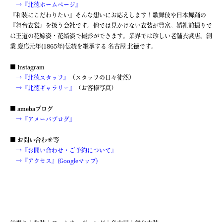
→『北徳ホームページ』
『和装にこだわりたい』そんな想いにお応えします！歌舞伎や日本舞踊の
『舞台衣裳』を扱う会社です。他では見かけない衣装が豊富。婚礼前撮りで
は王道の花嫁姿・花婿姿で撮影ができます。業界では珍しい老舗衣裳店。創
業 慶応元年(1865年)伝統を継承する 名古屋 北徳です。
■ Instagram
→『北徳スタッフ』
（スタッフの日々徒然）
→『北徳ギャラリー』
（お客様写真）
■ amebaブログ
→『アメーバブログ』
■ お問い合わせ等
→『お問い合わせ・ご予約について』
→『アクセス』(Googleマップ)