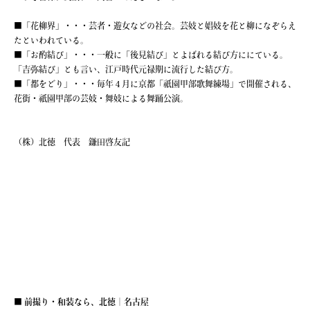
■「花柳界」・・・芸者・遊女などの社会。芸妓と娼妓を花と柳になぞらえ
たといわれている。
■「お酌結び」・・・一般に「後見結び」とよばれる結び方ににている。
「吉弥結び」とも言い、江戸時代元禄期に流行した結び方。
■「都をどり」・・・毎年４月に京都「祇園甲部歌舞練場」で開催される、
花街・祇園甲部の芸妓・舞妓による舞踊公演。
（株）北徳 代表 鎌田啓友記
■ 前撮り・和装なら、北徳｜名古屋